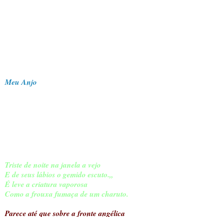
Meu Anjo
Meu anjo tem o encanto, a maravilha,
Da espontânea canção dos passarinhos...
Tem os seios tão alvos, tão macios
Como o pêlo sedoso dos arminhos.
Triste de noite na janela a vejo
E de seus lábios o gemido escuto.,,
É leve a criatura vaporosa
Como a frouxa fumaça de um charuto.
Parece até que sobre a fronte angélica